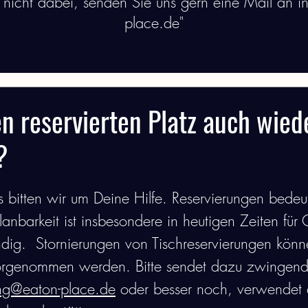
e nicht dabei, senden Sie uns gern eine Mail an i
place.de"
rvierung
Speisen
Gutscheine
Organisatorisc
n reservierten Platz auch wied
?
gs bitten wir um Deine Hilfe. Reservierungen bedeut
Planbarkeit ist insbesondere in heutigen Zeiten fü
dig.  Stornierungen von Tischreservierungen kön
orgenommen werden. Bitte sendet dazu zwingend
ung@eaton-place.de
 oder besser noch, verwendet 