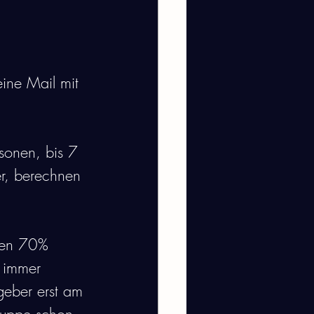
eine Mail mit 
sonen, bis 7 
er, berechnen 
den 70% 
n immer 
eber erst am 