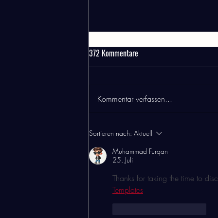
Warum gibt es nur Kannen
372 Kommentare
Die Qualität unserer Speisen und
Getränke liegt uns besonders am
Herzen. Beim Tee sind wir extrem
Kommentar verfassen...
pingelig :-) Wir sind der festen
Überzeugung, dass Tee immer in
einer ausreichenden Menge Wasser
Sortieren nach:
Aktuell
schwi
Muhammad Furqan
25. Juli
Thanks for taking the time to disc
Templates
Gefällt mir
Antworten