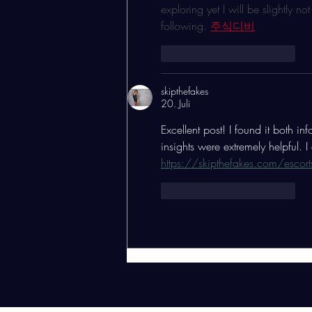
exploring yet I will be slightly n
following. 
주식디비
Gefällt mir
Antworten
skipthefakes
20. Juli
Excellent post! I found it both i
insights were extremely helpful. I
https://skipthefakes.com/escor
Gefällt mir
Antworten