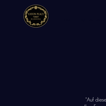
HOME
High Tea Events
"Auf dies