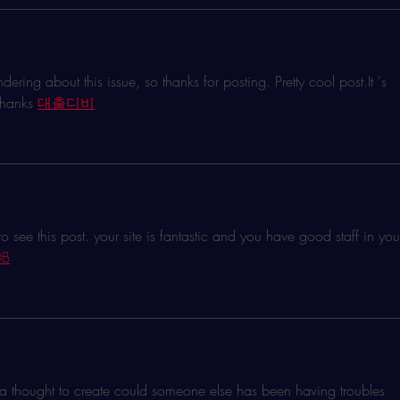
dering about this issue, so thanks for posting. Pretty cool 
post.It
 's 
Thanks 
대출디비
 to see this post. your site is fantastic and you have good staff in you
B
e a thought to create could someone else has been having troubles 