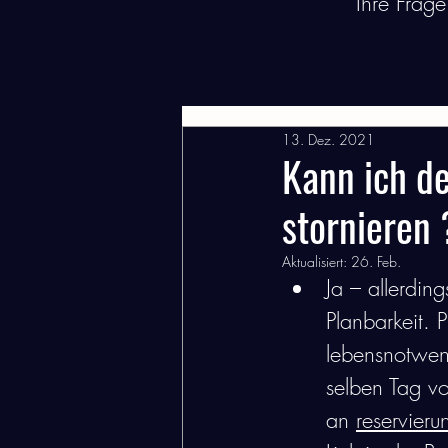
Ihre Frag
Alle Beiträge
Besuch
Rese
13. Dez. 2021
Kann ich de
stornieren 
Aktualisiert:
26. Feb.
Ja – allerdin
Planbarkeit. 
lebensnotwen
selben Tag v
an 
reservier