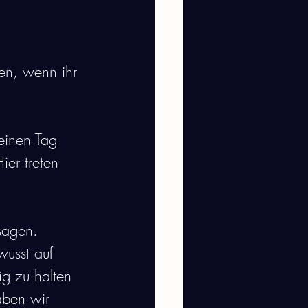
en, wenn ihr 
einen Tag 
ier treten 
sagen. 
usst auf 
ig zu halten 
aben wir 