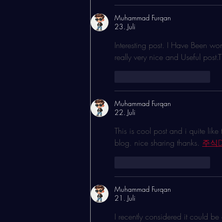
Muhammad Furqan
23. Juli
Interesting post. I Have Been won
really very nice and Useful post.
Gefällt mir
Antworten
Muhammad Furqan
22. Juli
This is cool post and i quite like
blog. nice sharing thanks. 
주식D
Gefällt mir
Antworten
Muhammad Furqan
21. Juli
I recently considered it could b