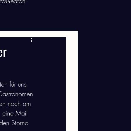
nfo@eaton-
hes
er
en für uns 
r Gastronomen 
nen noch am 
 eine Mail 
den Storno 