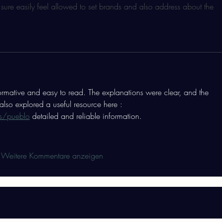
ot sure easily feel allowed to set brands and also address about the 
nformative and easy to read. The explanations were clear, and the 
 also explored a useful resource here :  
ts/pueblo
 detailed and reliable information.
Weitere Kommentare anzeigen