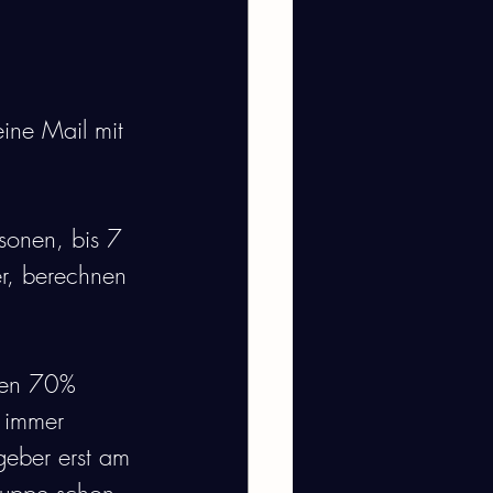
eine Mail mit 
sonen, bis 7 
er, berechnen 
den 70% 
n immer 
eber erst am 