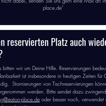
e nicht dabei, senden Sie uns gern eine Mail an i
place.de"
rvierung
Speisen
Gutscheine
Organisatorisc
n reservierten Platz auch wied
?
gs bitten wir um Deine Hilfe. Reservierungen bedeut
Planbarkeit ist insbesondere in heutigen Zeiten fü
dig.  Stornierungen von Tischreservierungen kön
orgenommen werden. Bitte sendet dazu zwingend
ung@eaton-place.de
 oder besser noch, verwendet 