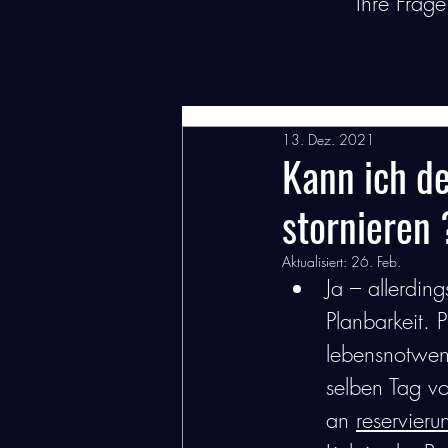
Ihre Frag
Alle Beiträge
Besuch
Rese
13. Dez. 2021
Kann ich de
stornieren 
Aktualisiert:
26. Feb.
Ja – allerdin
Planbarkeit. 
lebensnotwen
selben Tag v
an 
reservier