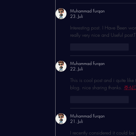
Muhammad Furqan
23. Juli
Interesting post. I Have Been won
really very nice and Useful post.
Gefällt mir
Antworten
Muhammad Furqan
22. Juli
This is cool post and i quite like
blog. nice sharing thanks. 
주식D
Gefällt mir
Antworten
Muhammad Furqan
21. Juli
I recently considered it could b