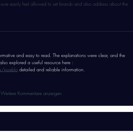
ot sure easily feel allowed to set brands and also address about the 
nformative and easy to read. The explanations were clear, and the 
 also explored a useful resource here :  
ts/pueblo
 detailed and reliable information.
Weitere Kommentare anzeigen