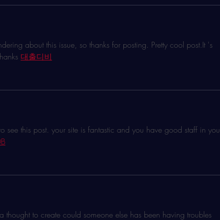
dering about this issue, so thanks for posting. Pretty cool 
post.It
 's 
Thanks 
대출디비
 to see this post. your site is fantastic and you have good staff in you
B
e a thought to create could someone else has been having troubles 