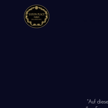
HOME
High Tea Events
"Auf dies