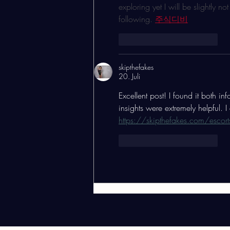
exploring yet I will be slightly n
following. 
주식디비
Gefällt mir
Antworten
skipthefakes
20. Juli
Excellent post! I found it both i
insights were extremely helpful. I
https://skipthefakes.com/escor
Gefällt mir
Antworten