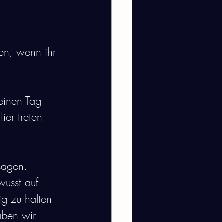
en, wenn ihr 
einen Tag 
ier treten 
sagen. 
usst auf 
ig zu halten 
aben wir 