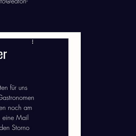
nfo@eaton-
hes
er
en für uns 
r Gastronomen 
nen noch am 
 eine Mail 
den Storno 