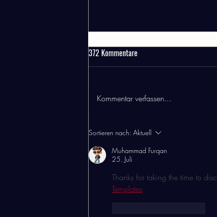
Warum gibt es nur Kannen
372 Kommentare
Die Qualität unserer Speisen und
Getränke liegt uns besonders am
Herzen. Beim Tee sind wir extrem
Kommentar verfassen...
pingelig :-) Wir sind der festen
Überzeugung, dass Tee immer in
einer ausreichenden Menge Wasser
Sortieren nach:
Aktuell
schwi
Muhammad Furqan
25. Juli
Thanks for taking the time to disc
Templates
Gefällt mir
Antworten