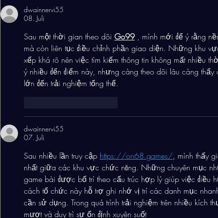
dwainnervi55
08. Juli
Sau một thời gian theo dõi 
Go99
 , mình mới để ý rằng n
mà còn liên tục điều chỉnh phần giao diện. Những khu vự
xếp khá rõ nên việc tìm kiếm thông tin không mất nhiều t
ý nhiều đến điểm này, nhưng càng theo dõi lâu càng thấy
lớn đến trải nghiệm tổng thể.
Gefällt mir
Antworten
dwainnervi55
07. Juli
Sau nhiều lần truy cập 
https://on68.games/
, mình thấy g
nhất giữa các khu vực chức năng. Những chuyên mục như c
game bài được bố trí theo cấu trúc hợp lý giúp việc điều 
cách tổ chức này hỗ trợ ghi nhớ vị trí các danh mục nhan
cần sử dụng. Trong quá trình trải nghiệm trên nhiều kích 
mượt và duy trì sự ổn định xuyên suốt