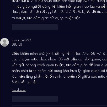
được đặt ở vị trí dễ nhận diện nên việc tiếp cận nội dung
trí này giúp người dùng tiết kiệm thời gian thao tác và dễ
dụng thực tế, hệ thống phản hồi khá ổn định, tốc độ tải duy
ra mượt, tạo cảm giác sử dụng thuận tiện
Gefällt mir
Antworten
dwainnervi55
08. Juli
Điều khiến mình chú ý khi trải nghiệm 
https://on68.tv/
 là
các chuyên mục khác nhau. Dù mở bắn cá, slot game, casino
vẫn giữ phong cách quen thuộc, tạo cảm giác dễ làm que
phân chia từng nhóm nội dung khá hợp lý, giúp quan sát th
tác, nền tảng phản hồi ổn định, chuyển đổi giữa các mục 
đoạn trải nghiệm
Bearbeitet
Gefällt mir
Antworten