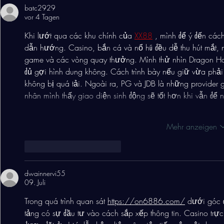
batc2929
vor 4 Tagen
Khi lướt qua các khu chính của 
XX88
, mình để ý đến các
dẫn hướng. Casino, bắn cá và nổ hũ đều dễ thu hút mắt, 
game và các vòng quay thưởng. Mình thử nhìn Dragon Hatc
đủ gợi hình dung không. Cách trình bày nếu giữ vừa phả
không bị quá tải. Ngoài ra, PG và JDB là những provider
nhân mình thấy giao diện sinh động sẽ tốt hơn khi vẫn đ
Mehr anzeigen
Gefällt mir
Antworten
dwainnervi55
09. Juli
Trong quá trình quan sát 
https://on6886.com/
 dưới góc 
tảng có sự đầu tư vào cách sắp xếp thông tin. Casino trực 