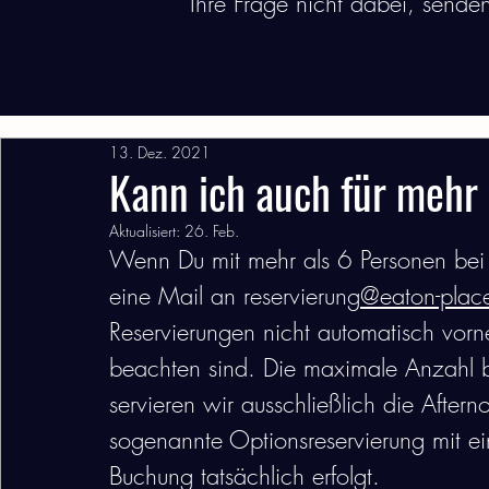
Ihre Frage nicht dabei, sende
Alle Beiträge
Besuch
Reservierung
Speisen
13. Dez. 2021
Kann ich auch für mehr 
Aktualisiert:
26. Feb.
Wenn Du mit mehr als 6 Personen bei u
eine Mail an reservierung
@eaton-plac
Reservierungen nicht automatisch vor
beachten sind. Die maximale Anzahl 
servieren wir ausschließlich die Aftern
sogenannte Optionsreservierung mit ein
Buchung tatsächlich erfolgt. 