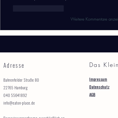
Gefällt mir
Antworten
Weitere Kommentare anze
Adresse
Das Klei
Impressum
Bahrenfelder Straße 80
Datenschutz
22765 Hamburg
AGB
040 55641892
info@eaton-place.de