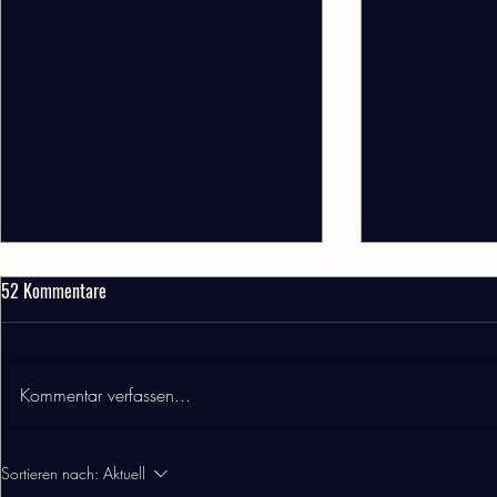
Warum gibt es nur Kannen
Große Gruppen
52 Kommentare
Die Qualität unserer Speisen und
Das Eaton Pla
Getränke liegt uns besonders am
Reservierungs
Herzen. Beim Tee sind wir extrem
Gruppen bis 1
Kommentar verfassen...
pingelig :-) Wir sind der festen
Bei großen Gru
Überzeugung, dass Tee immer in
ausschließlich
einer ausreichenden Menge Wasser
Zeremonien. A
Sortieren nach:
Aktuell
schwi
Person. Bei gr