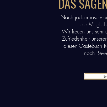
DAS SAGEN
Nach jedem reservier
die Möglich
Wir freuen uns sehr
Zufriedenheit unsere
diesen Gästebuch Re
noch Bew
Be