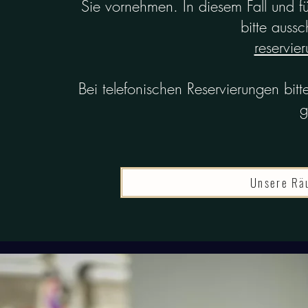
Sie vornehmen. In diesem Fall und f
bitte aussc
reservie
Bei telefonischen Reservierungen bit
g
Unsere Räu