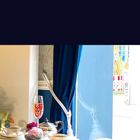
te
Jobs
More