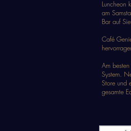
Luncheon k
am Samstag
Bar auf Si
Café Genie
hervorrage
Am besten r
System. N
Store und 
gesamte Ea