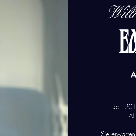
Seit 201
Af
Sie erwarten