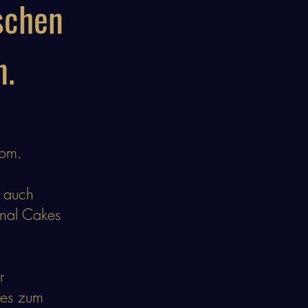
schen
n.
oom.
n auch
inal Cakes
r
hes zum