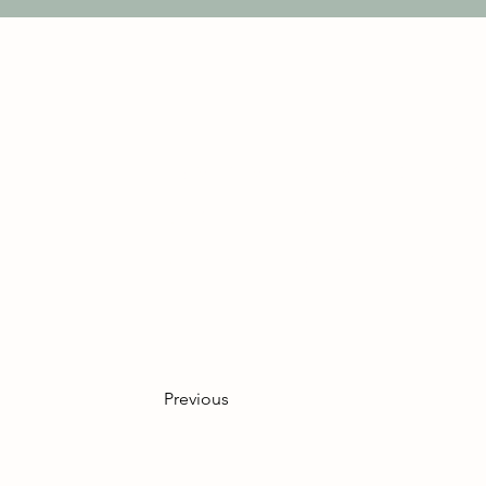
Es war wieder wunderbar - d
und helfen auch gern bei de
kommen bestimmt wieder!
Previous