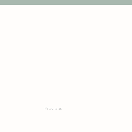
- sehr leckerer Tee
- kompetenter und freundlich
- leckerer Kuchen
Previous