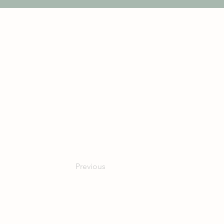
Alles bestens - sehr gemütlic
freundlich 🌷
Previous