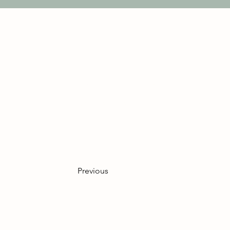
Es war ein wunderschöner 
und wir werden das gerne 
Previous