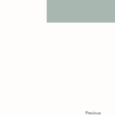
liebevoll 
Teeauswahl
Auszeit zw
Previous