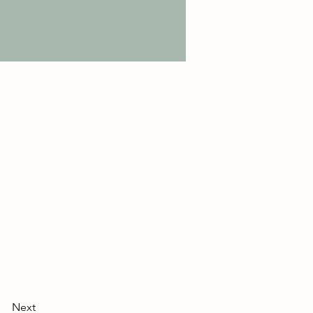
hen-die
eine
Next