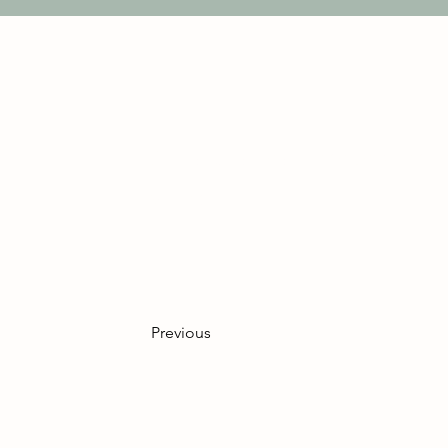
Alles Bestens. Planung hat 
wiederholt.
Previous