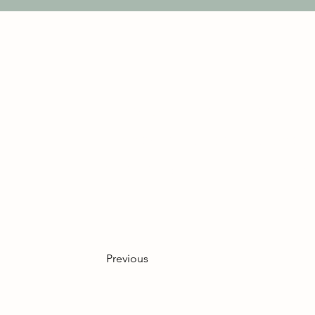
Ein wunderbarer Nachmitta
Sandwiches, Scones und vo
war alles perfekt. Wir komm
Previous