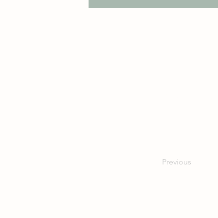
Sehr symp
köstliche 
Previous