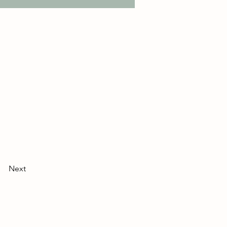
g und
Next