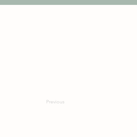
Top! Excellent customer serv
British.
Previous