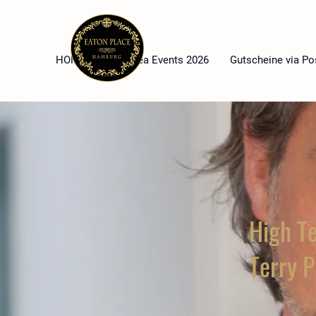
HOME
High Tea Events 2026
Gutscheine via Po
High T
Terry P